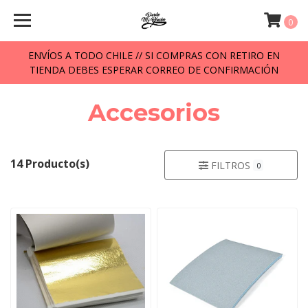
0
ENVÍOS A TODO CHILE // SI COMPRAS CON RETIRO EN
TIENDA DEBES ESPERAR CORREO DE CONFIRMACIÓN
Accesorios
14 Producto(s)
FILTROS
0