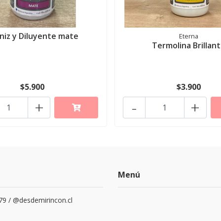
niz y Diluyente mate
Eterna
Termolina Brillan
$5.900
$3.900
+
-
+
Menú
79 / @desdemirincon.cl