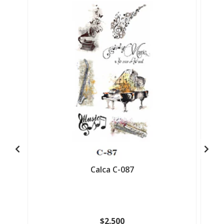
Calca C-087
$2.500