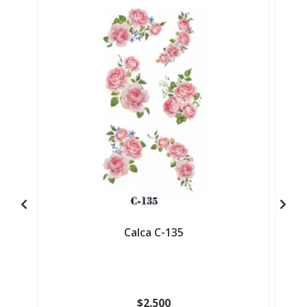
Calca C-135
$2.500