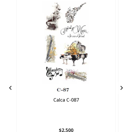
Calca C-087
$2.500