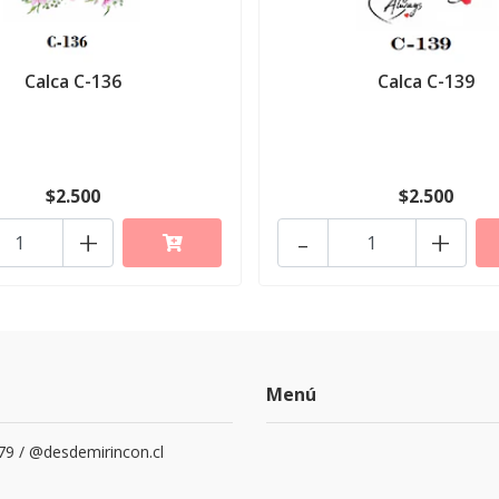
Calca C-136
Calca C-139
$2.500
$2.500
+
-
+
Menú
79 / @desdemirincon.cl