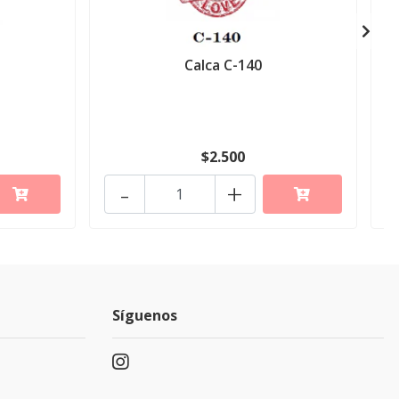
Calca C-140
$2.500
-
+
Síguenos