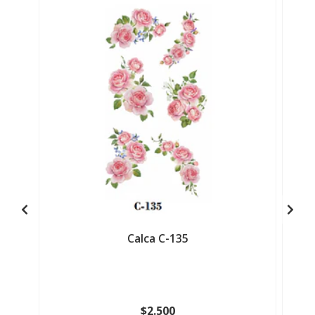
Calca C-135
$2.500