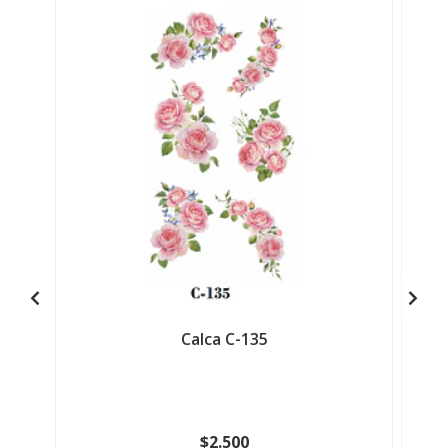
Calca C-135
$2.500