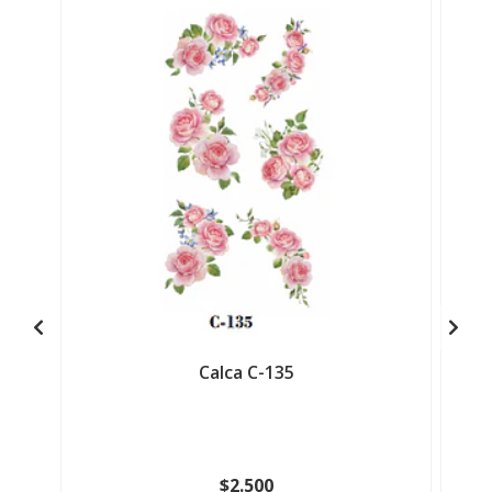
Calca C-135
$2.500