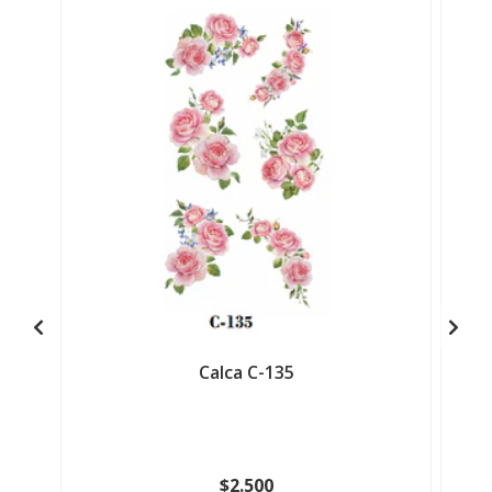
Calca C-135
$2.500