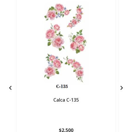
Calca C-135
$2.500