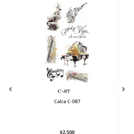
Calca C-087
$2.500