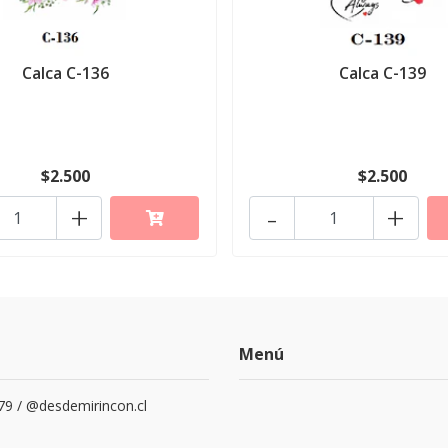
Calca C-136
Calca C-139
$2.500
$2.500
+
-
+
Menú
79 / @desdemirincon.cl