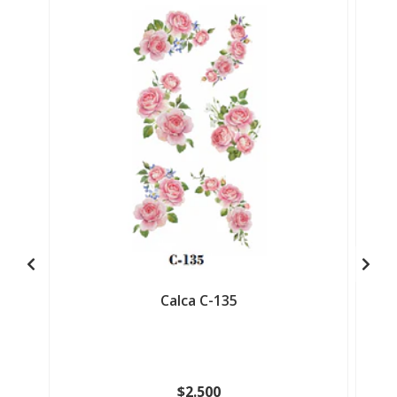
Calca C-135
$2.500