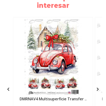
interesar
DMRNAV4 Multisuperficie Transfer ..
DM