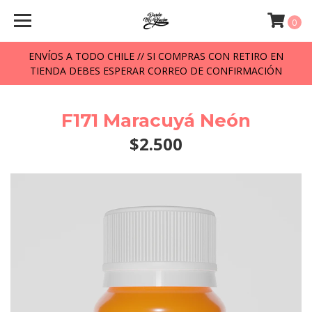
0
ENVÍOS A TODO CHILE // SI COMPRAS CON RETIRO EN
TIENDA DEBES ESPERAR CORREO DE CONFIRMACIÓN
F171 Maracuyá Neón
$2.500