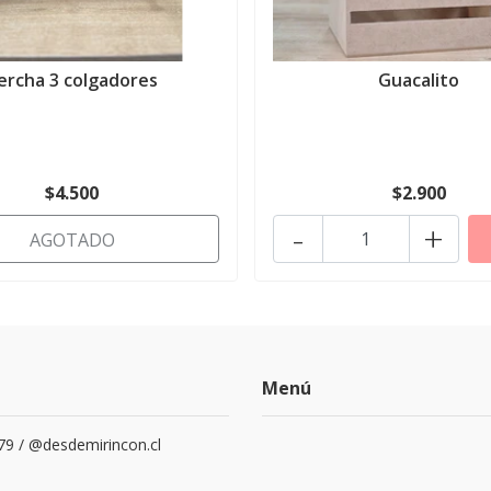
ercha 3 colgadores
Guacalito
$4.500
$2.900
-
+
AGOTADO
Menú
79 / @desdemirincon.cl