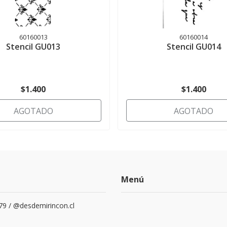
60160013
60160014
Stencil GU013
Stencil GU014
$1.400
$1.400
AGOTADO
AGOTADO
Menú
79 / @desdemirincon.cl