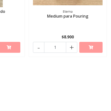
ido
Eterna
Medium para Pouring
$8.900
-
+