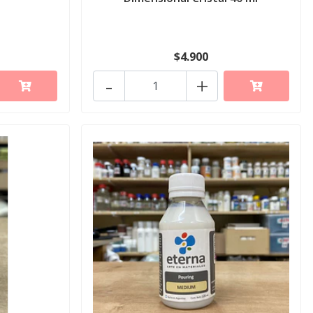
$4.900
-
+