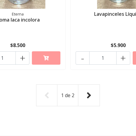
Lavapinceles Líqu
Eterna
oma laca incolora
$8.500
$5.900
+
-
+
1
de
2