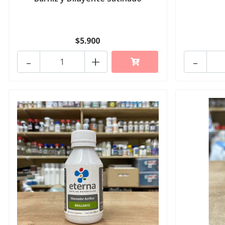
$5.900
-
+
-