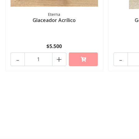
Eterna
Glaceador Acrílico
G
$5.500
-
+
-