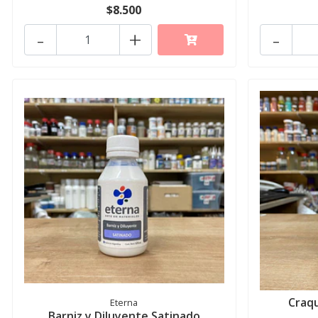
$8.500
-
+
-
Craqu
Eterna
Barniz y Diluyente Satinado