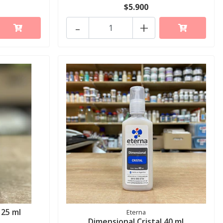
$5.900
-
+
125 ml
Eterna
Dimensional Cristal 40 ml