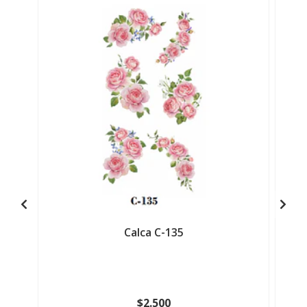
Calca C-135
$2.500