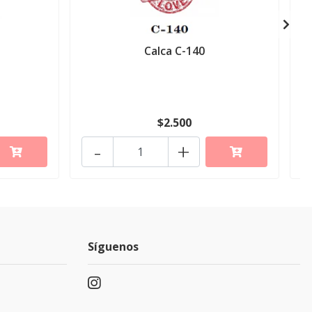
Calca C-140
$2.500
-
+
Síguenos