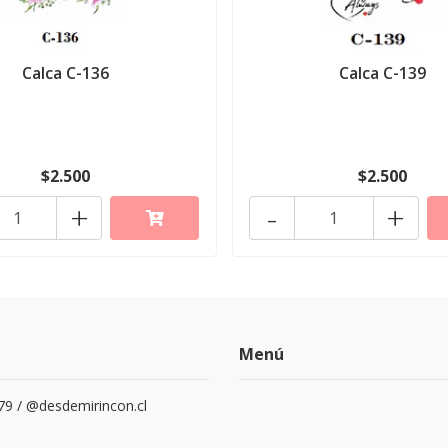
Calca C-136
Calca C-139
$2.500
$2.500
+
-
+
Menú
79 / @desdemirincon.cl