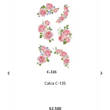
Calca C-135
$2.500