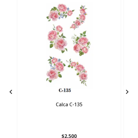
Calca C-135
$2.500