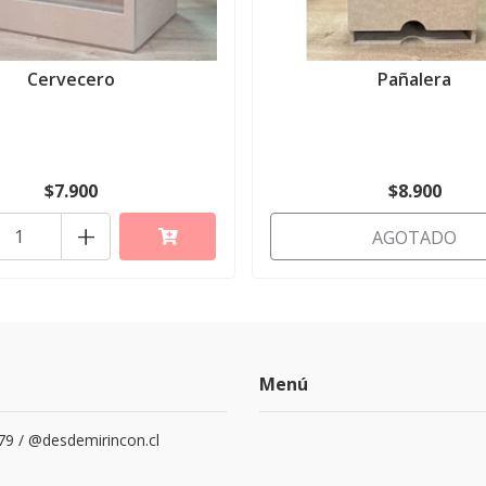
Cervecero
Pañalera
$7.900
$8.900
+
AGOTADO
Menú
79 / @desdemirincon.cl